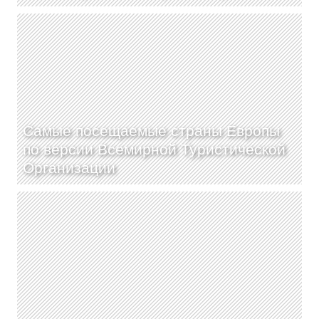
Самые посещаемые страны Европы
по версии Всемирной Туристической
Организации