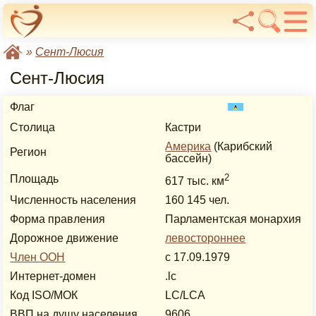
»
Сент-Люсия
Сент-Люсия
Флаг
Столица
Кастри
Америка
(Карибский
Регион
бассейн)
2
Площадь
617 тыс. км
Численность населения
160 145 чел.
Форма правления
Парламентская монархия
Дорожное движение
левостороннее
Член ООН
с 17.09.1979
Интернет-домен
.lc
Код ISO/МОК
LC/LCA
ВВП на душу населения
9606