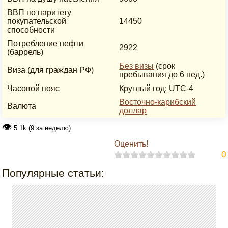
ВВП по паритету
покупательской
14450
способности
Потребление нефти
2922
(баррель)
Без визы
(срок
Виза (для граждан РФ)
пребывания до 6 нед.)
Часовой пояс
Круглый год: UTC-4
Восточно-карибский
Валюта
доллар
👁
5.1k (9 за неделю)
Оценить!
0
Популярные статьи: